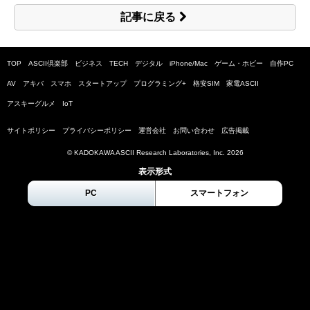
記事に戻る
TOP
ASCII倶楽部
ビジネス
TECH
デジタル
iPhone/Mac
ゲーム・ホビー
自作PC
AV
アキバ
スマホ
スタートアップ
プログラミング+
格安SIM
家電ASCII
アスキーグルメ
IoT
サイトポリシー
プライバシーポリシー
運営会社
お問い合わせ
広告掲載
© KADOKAWA ASCII Research Laboratories, Inc.
2026
表示形式
PC
スマートフォン