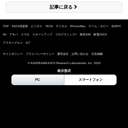
記事に戻る
TOP
ASCII倶楽部
ビジネス
TECH
デジタル
iPhone/Mac
ゲーム・ホビー
自作PC
AV
アキバ
スマホ
スタートアップ
プログラミング+
格安SIM
家電ASCII
アスキーグルメ
IoT
サイトポリシー
プライバシーポリシー
運営会社
お問い合わせ
広告掲載
© KADOKAWA ASCII Research Laboratories, Inc.
2026
表示形式
PC
スマートフォン