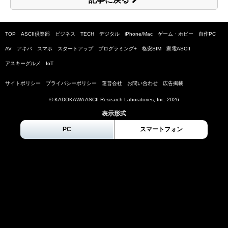
TOP
ASCII倶楽部
ビジネス
TECH
デジタル
iPhone/Mac
ゲーム・ホビー
自作PC
AV
アキバ
スマホ
スタートアップ
プログラミング+
格安SIM
家電ASCII
アスキーグルメ
IoT
サイトポリシー
プライバシーポリシー
運営会社
お問い合わせ
広告掲載
© KADOKAWA ASCII Research Laboratories, Inc.
2026
表示形式
PC
スマートフォン