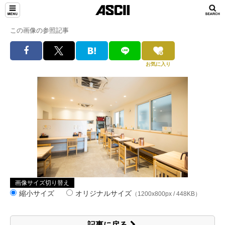
この画像の参照記事
お気に入り
画像サイズ切り替え
縮小サイズ
オリジナルサイズ
（1200x800px / 448KB）
記事に戻る