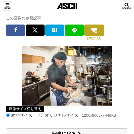
この画像の参照記事
お気に入り
画像サイズ切り替え
縮小サイズ
オリジナルサイズ
（1200x800px / 448KB）
記事に戻る