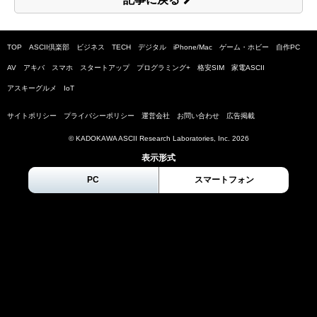
TOP
ASCII倶楽部
ビジネス
TECH
デジタル
iPhone/Mac
ゲーム・ホビー
自作PC
AV
アキバ
スマホ
スタートアップ
プログラミング+
格安SIM
家電ASCII
アスキーグルメ
IoT
サイトポリシー
プライバシーポリシー
運営会社
お問い合わせ
広告掲載
© KADOKAWA ASCII Research Laboratories, Inc.
2026
表示形式
PC
スマートフォン