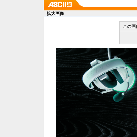
拡大画像
この画