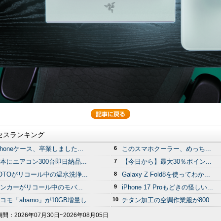
セスランキング
Phoneケース、卒業しました...
6
このスマホクーラー、めっち...
本にエアコン300台即日納品...
7
【今日から】最大30％ポイン...
OTOがリコール中の温水洗浄...
8
Galaxy Z Fold8を使ってわか...
ンカーがリコール中のモバ...
9
iPhone 17 Proもどきの怪しい...
コモ「ahamo」が10GB増量し...
10
チタン加工の空調作業服が800...
期間：
2026年07月30日~2026年08月05日