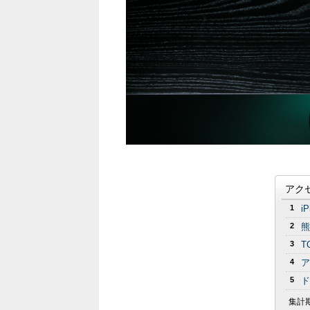
アク
1
i
2
熊
3
T
4
ア
5
ド
集計