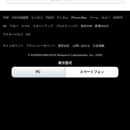
TOP
ASCII倶楽部
ビジネス
TECH
デジタル
iPhone/Mac
ゲーム・ホビー
自作PC
AV
アキバ
スマホ
スタートアップ
プログラミング+
格安SIM
家電ASCII
アスキーグルメ
IoT
サイトポリシー
プライバシーポリシー
運営会社
お問い合わせ
広告掲載
© KADOKAWA ASCII Research Laboratories, Inc.
2026
表示形式
PC
スマートフォン