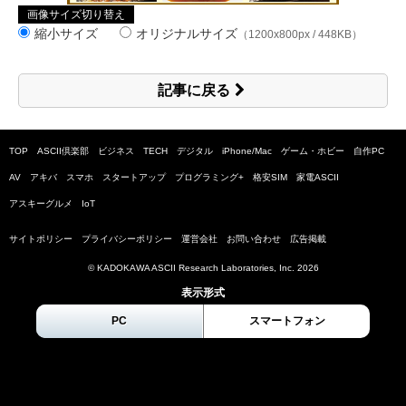
画像サイズ切り替え
縮小サイズ
オリジナルサイズ
（1200x800px / 448KB）
記事に戻る
TOP
ASCII倶楽部
ビジネス
TECH
デジタル
iPhone/Mac
ゲーム・ホビー
自作PC
AV
アキバ
スマホ
スタートアップ
プログラミング+
格安SIM
家電ASCII
アスキーグルメ
IoT
サイトポリシー
プライバシーポリシー
運営会社
お問い合わせ
広告掲載
© KADOKAWA ASCII Research Laboratories, Inc.
2026
表示形式
PC
スマートフォン