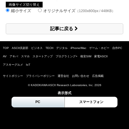
画像サイズ切り替え
縮小サイズ
オリジナルサイズ
（1200x800px / 448KB）
記事に戻る
TOP
ASCII倶楽部
ビジネス
TECH
デジタル
iPhone/Mac
ゲーム・ホビー
自作PC
AV
アキバ
スマホ
スタートアップ
プログラミング+
格安SIM
家電ASCII
アスキーグルメ
IoT
サイトポリシー
プライバシーポリシー
運営会社
お問い合わせ
広告掲載
© KADOKAWA ASCII Research Laboratories, Inc.
2026
表示形式
PC
スマートフォン