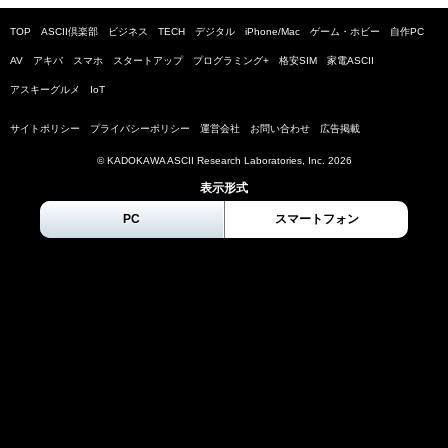
TOP
ASCII倶楽部
ビジネス
TECH
デジタル
iPhone/Mac
ゲーム・ホビー
自作PC
AV
アキバ
スマホ
スタートアップ
プログラミング+
格安SIM
家電ASCII
アスキーグルメ
IoT
サイトポリシー
プライバシーポリシー
運営会社
お問い合わせ
広告掲載
© KADOKAWA ASCII Research Laboratories, Inc.
2026
表示形式
PC
スマートフォン