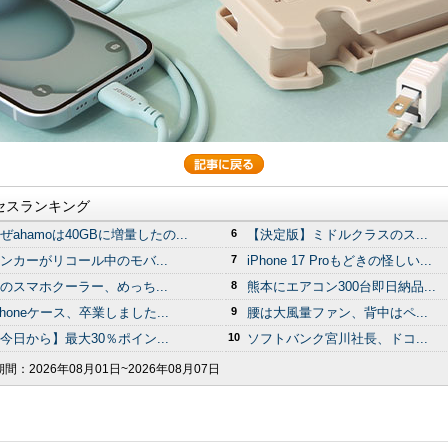
セスランキング
ぜahamoは40GBに増量したの...
6
【決定版】ミドルクラスのス...
ンカーがリコール中のモバ...
7
iPhone 17 Proもどきの怪しい...
のスマホクーラー、めっち...
8
熊本にエアコン300台即日納品...
Phoneケース、卒業しました...
9
腰は大風量ファン、背中はペ...
今日から】最大30％ポイン...
10
ソフトバンク宮川社長、ドコ...
期間：
2026年08月01日~2026年08月07日