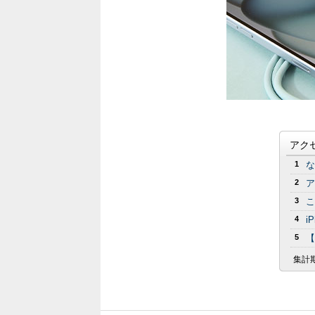
アク
1
な
2
ア
3
こ
4
i
5
【
集計