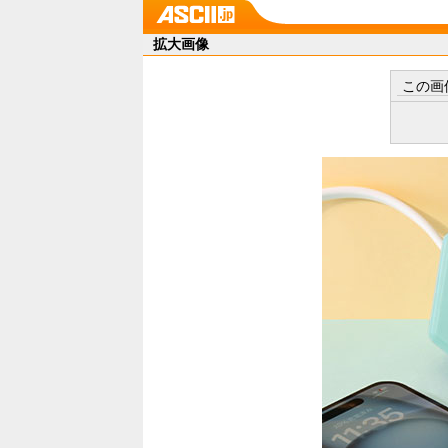
拡大画像
この画