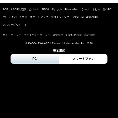
TOP
ASCII倶楽部
ビジネス
TECH
デジタル
iPhone/Mac
ゲーム・ホビー
自作PC
AV
アキバ
スマホ
スタートアップ
プログラミング+
格安SIM
家電ASCII
アスキーグルメ
IoT
サイトポリシー
プライバシーポリシー
運営会社
お問い合わせ
広告掲載
© KADOKAWA ASCII Research Laboratories, Inc.
2026
表示形式
PC
スマートフォン