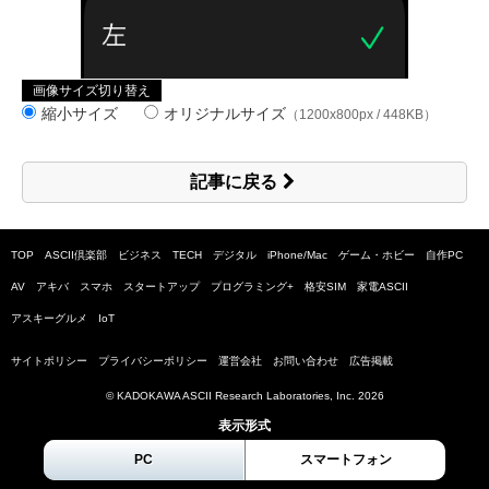
画像サイズ切り替え
縮小サイズ
オリジナルサイズ
（1200x800px / 448KB）
記事に戻る
TOP
ASCII倶楽部
ビジネス
TECH
デジタル
iPhone/Mac
ゲーム・ホビー
自作PC
AV
アキバ
スマホ
スタートアップ
プログラミング+
格安SIM
家電ASCII
アスキーグルメ
IoT
サイトポリシー
プライバシーポリシー
運営会社
お問い合わせ
広告掲載
© KADOKAWA ASCII Research Laboratories, Inc.
2026
表示形式
PC
スマートフォン