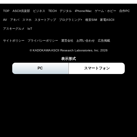
TOP
ASCII倶楽部
ビジネス
TECH
デジタル
iPhone/Mac
ゲーム・ホビー
自作PC
AV
アキバ
スマホ
スタートアップ
プログラミング+
格安SIM
家電ASCII
アスキーグルメ
IoT
サイトポリシー
プライバシーポリシー
運営会社
お問い合わせ
広告掲載
© KADOKAWA ASCII Research Laboratories, Inc.
2026
表示形式
PC
スマートフォン