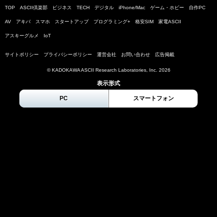
TOP
ASCII倶楽部
ビジネス
TECH
デジタル
iPhone/Mac
ゲーム・ホビー
自作PC
AV
アキバ
スマホ
スタートアップ
プログラミング+
格安SIM
家電ASCII
アスキーグルメ
IoT
サイトポリシー
プライバシーポリシー
運営会社
お問い合わせ
広告掲載
© KADOKAWA ASCII Research Laboratories, Inc.
2026
表示形式
PC
スマートフォン