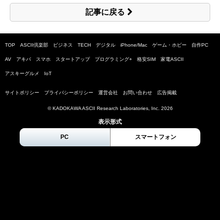
記事に戻る
TOP
ASCII倶楽部
ビジネス
TECH
デジタル
iPhone/Mac
ゲーム・ホビー
自作PC
AV
アキバ
スマホ
スタートアップ
プログラミング+
格安SIM
家電ASCII
アスキーグルメ
IoT
サイトポリシー
プライバシーポリシー
運営会社
お問い合わせ
広告掲載
© KADOKAWA ASCII Research Laboratories, Inc.
2026
表示形式
PC
スマートフォン