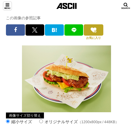
この画像の参照記事
お気に入り
画像サイズ切り替え
縮小サイズ
オリジナルサイズ
（1200x800px / 448KB）