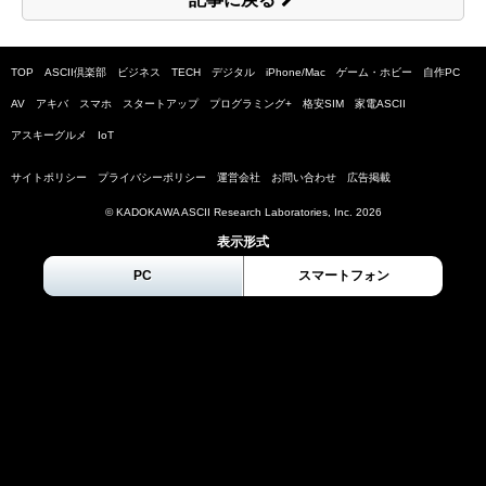
TOP
ASCII倶楽部
ビジネス
TECH
デジタル
iPhone/Mac
ゲーム・ホビー
自作PC
AV
アキバ
スマホ
スタートアップ
プログラミング+
格安SIM
家電ASCII
アスキーグルメ
IoT
サイトポリシー
プライバシーポリシー
運営会社
お問い合わせ
広告掲載
© KADOKAWA ASCII Research Laboratories, Inc.
2026
表示形式
PC
スマートフォン