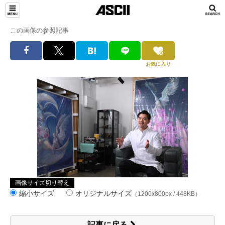
この画像の参照記事
お気に入り
画像サイズ切り替え
縮小サイズ
オリジナルサイズ
（1200x800px / 448KB）
記事に戻る