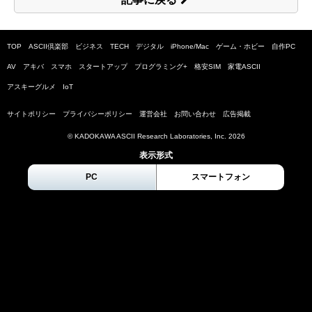
TOP
ASCII倶楽部
ビジネス
TECH
デジタル
iPhone/Mac
ゲーム・ホビー
自作PC
AV
アキバ
スマホ
スタートアップ
プログラミング+
格安SIM
家電ASCII
アスキーグルメ
IoT
サイトポリシー
プライバシーポリシー
運営会社
お問い合わせ
広告掲載
© KADOKAWA ASCII Research Laboratories, Inc.
2026
表示形式
PC
スマートフォン