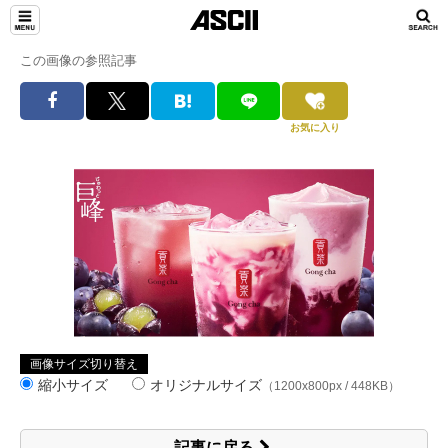
この画像の参照記事
お気に入り
画像サイズ切り替え
縮小サイズ
オリジナルサイズ
（1200x800px / 448KB）
記事に戻る