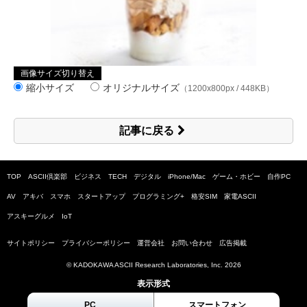
画像サイズ切り替え
縮小サイズ
オリジナルサイズ
（1200x800px / 448KB）
記事に戻る
TOP
ASCII倶楽部
ビジネス
TECH
デジタル
iPhone/Mac
ゲーム・ホビー
自作PC
AV
アキバ
スマホ
スタートアップ
プログラミング+
格安SIM
家電ASCII
アスキーグルメ
IoT
サイトポリシー
プライバシーポリシー
運営会社
お問い合わせ
広告掲載
© KADOKAWA ASCII Research Laboratories, Inc.
2026
表示形式
PC
スマートフォン