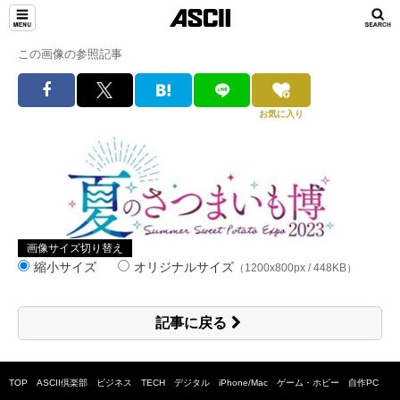
この画像の参照記事
お気に入り
画像サイズ切り替え
縮小サイズ
オリジナルサイズ
（1200x800px / 448KB）
記事に戻る
TOP
ASCII倶楽部
ビジネス
TECH
デジタル
iPhone/Mac
ゲーム・ホビー
自作PC