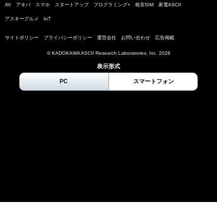
AV
アキバ
スマホ
スタートアップ
プログラミング+
格安SIM
家電ASCII
アスキーグルメ
IoT
サイトポリシー
プライバシーポリシー
運営会社
お問い合わせ
広告掲載
© KADOKAWA ASCII Research Laboratories, Inc.
2026
表示形式
PC
スマートフォン