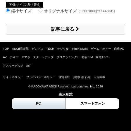
画像サイズ切り替え
縮小サイズ
オリジナルサイズ
（1200x800px / 448KB）
記事に戻る
TOP
ASCII倶楽部
ビジネス
TECH
デジタル
iPhone/Mac
ゲーム・ホビー
自作PC
AV
アキバ
スマホ
スタートアップ
プログラミング+
格安SIM
家電ASCII
アスキーグルメ
IoT
サイトポリシー
プライバシーポリシー
運営会社
お問い合わせ
広告掲載
© KADOKAWA ASCII Research Laboratories, Inc.
2026
表示形式
PC
スマートフォン