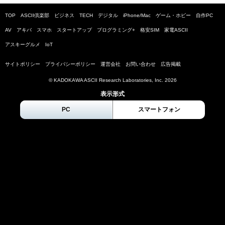
TOP
ASCII倶楽部
ビジネス
TECH
デジタル
iPhone/Mac
ゲーム・ホビー
自作PC
AV
アキバ
スマホ
スタートアップ
プログラミング+
格安SIM
家電ASCII
アスキーグルメ
IoT
サイトポリシー
プライバシーポリシー
運営会社
お問い合わせ
広告掲載
© KADOKAWA ASCII Research Laboratories, Inc.
2026
表示形式
PC
スマートフォン