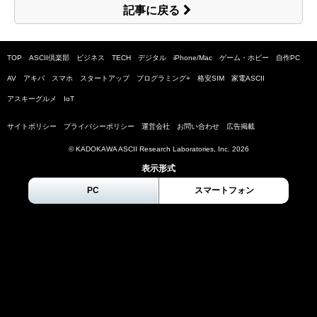
記事に戻る
TOP
ASCII倶楽部
ビジネス
TECH
デジタル
iPhone/Mac
ゲーム・ホビー
自作PC
AV
アキバ
スマホ
スタートアップ
プログラミング+
格安SIM
家電ASCII
アスキーグルメ
IoT
サイトポリシー
プライバシーポリシー
運営会社
お問い合わせ
広告掲載
© KADOKAWA ASCII Research Laboratories, Inc.
2026
表示形式
PC
スマートフォン