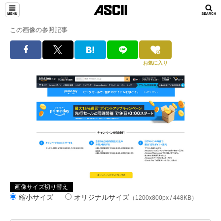
この画像の参照記事
お気に入り
画像サイズ切り替え
縮小サイズ
オリジナルサイズ
（1200x800px / 448KB）