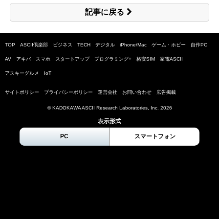
記事に戻る
TOP
ASCII倶楽部
ビジネス
TECH
デジタル
iPhone/Mac
ゲーム・ホビー
自作PC
AV
アキバ
スマホ
スタートアップ
プログラミング+
格安SIM
家電ASCII
アスキーグルメ
IoT
サイトポリシー
プライバシーポリシー
運営会社
お問い合わせ
広告掲載
© KADOKAWA ASCII Research Laboratories, Inc.
2026
表示形式
PC
スマートフォン