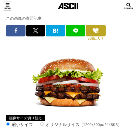
この画像の参照記事
お気に入り
画像サイズ切り替え
縮小サイズ
オリジナルサイズ
（1200x800px / 448KB）