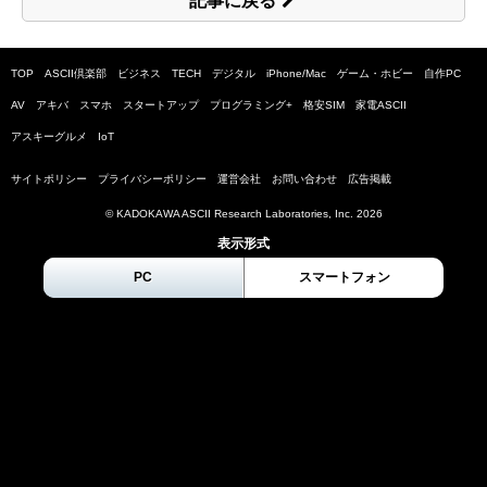
記事に戻る
TOP
ASCII倶楽部
ビジネス
TECH
デジタル
iPhone/Mac
ゲーム・ホビー
自作PC
AV
アキバ
スマホ
スタートアップ
プログラミング+
格安SIM
家電ASCII
アスキーグルメ
IoT
サイトポリシー
プライバシーポリシー
運営会社
お問い合わせ
広告掲載
© KADOKAWA ASCII Research Laboratories, Inc.
2026
表示形式
PC
スマートフォン