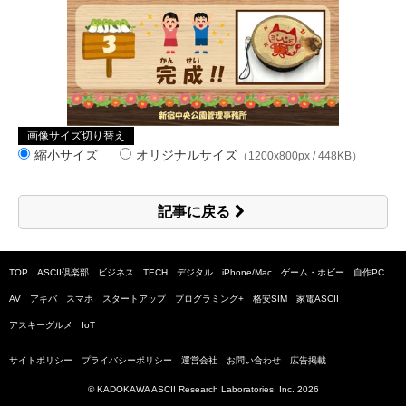
画像サイズ切り替え
縮小サイズ
オリジナルサイズ
（1200x800px / 448KB）
記事に戻る
TOP
ASCII倶楽部
ビジネス
TECH
デジタル
iPhone/Mac
ゲーム・ホビー
自作PC
AV
アキバ
スマホ
スタートアップ
プログラミング+
格安SIM
家電ASCII
アスキーグルメ
IoT
サイトポリシー
プライバシーポリシー
運営会社
お問い合わせ
広告掲載
© KADOKAWA ASCII Research Laboratories, Inc.
2026