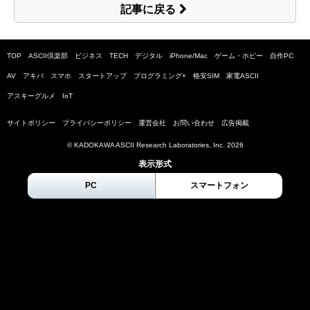
記事に戻る
TOP
ASCII倶楽部
ビジネス
TECH
デジタル
iPhone/Mac
ゲーム・ホビー
自作PC
AV
アキバ
スマホ
スタートアップ
プログラミング+
格安SIM
家電ASCII
アスキーグルメ
IoT
サイトポリシー
プライバシーポリシー
運営会社
お問い合わせ
広告掲載
© KADOKAWA ASCII Research Laboratories, Inc.
2026
表示形式
PC
スマートフォン