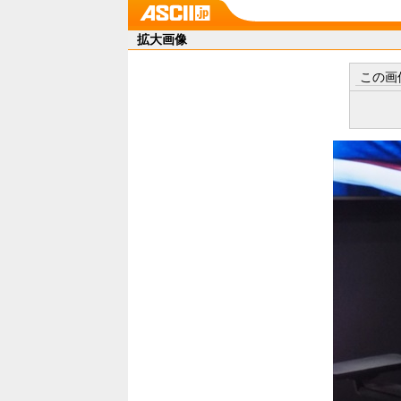
拡大画像
この画