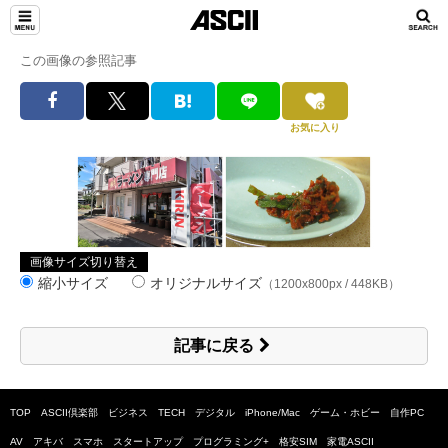
この画像の参照記事
お気に入り
画像サイズ切り替え
縮小サイズ
オリジナルサイズ
（1200x800px / 448KB）
記事に戻る
TOP
ASCII倶楽部
ビジネス
TECH
デジタル
iPhone/Mac
ゲーム・ホビー
自作PC
AV
アキバ
スマホ
スタートアップ
プログラミング+
格安SIM
家電ASCII