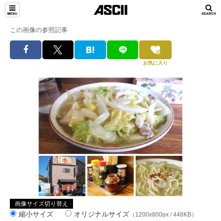
この画像の参照記事
お気に入り
画像サイズ切り替え
縮小サイズ
オリジナルサイズ
（1200x800px / 448KB）