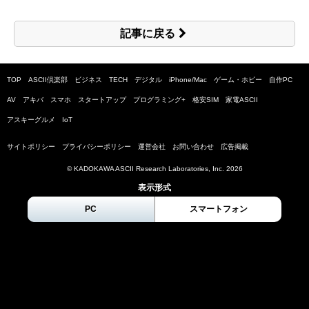
記事に戻る
TOP
ASCII倶楽部
ビジネス
TECH
デジタル
iPhone/Mac
ゲーム・ホビー
自作PC
AV
アキバ
スマホ
スタートアップ
プログラミング+
格安SIM
家電ASCII
アスキーグルメ
IoT
サイトポリシー
プライバシーポリシー
運営会社
お問い合わせ
広告掲載
© KADOKAWA ASCII Research Laboratories, Inc.
2026
表示形式
PC
スマートフォン