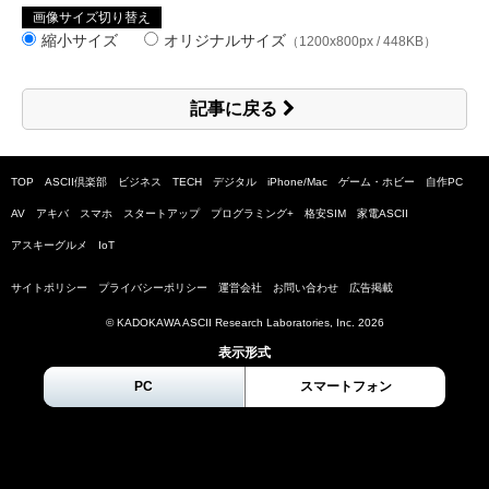
画像サイズ切り替え
縮小サイズ
オリジナルサイズ
（1200x800px / 448KB）
記事に戻る
TOP
ASCII倶楽部
ビジネス
TECH
デジタル
iPhone/Mac
ゲーム・ホビー
自作PC
AV
アキバ
スマホ
スタートアップ
プログラミング+
格安SIM
家電ASCII
アスキーグルメ
IoT
サイトポリシー
プライバシーポリシー
運営会社
お問い合わせ
広告掲載
© KADOKAWA ASCII Research Laboratories, Inc.
2026
表示形式
PC
スマートフォン