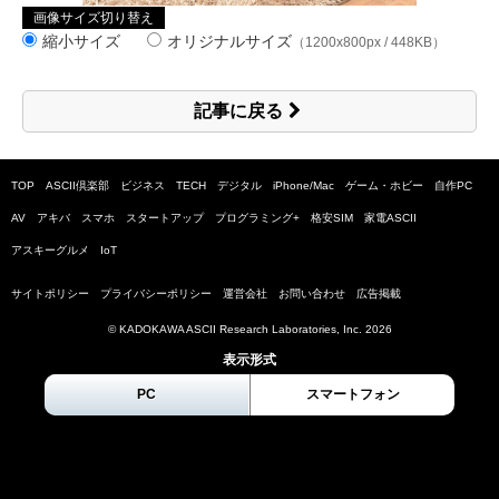
画像サイズ切り替え
縮小サイズ
オリジナルサイズ
（1200x800px / 448KB）
記事に戻る
TOP
ASCII倶楽部
ビジネス
TECH
デジタル
iPhone/Mac
ゲーム・ホビー
自作PC
AV
アキバ
スマホ
スタートアップ
プログラミング+
格安SIM
家電ASCII
アスキーグルメ
IoT
サイトポリシー
プライバシーポリシー
運営会社
お問い合わせ
広告掲載
© KADOKAWA ASCII Research Laboratories, Inc.
2026
表示形式
PC
スマートフォン