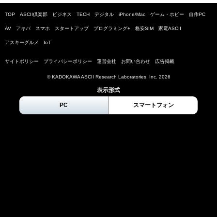
TOP
ASCII倶楽部
ビジネス
TECH
デジタル
iPhone/Mac
ゲーム・ホビー
自作PC
AV
アキバ
スマホ
スタートアップ
プログラミング+
格安SIM
家電ASCII
アスキーグルメ
IoT
サイトポリシー
プライバシーポリシー
運営会社
お問い合わせ
広告掲載
© KADOKAWA ASCII Research Laboratories, Inc.
2026
表示形式
PC
スマートフォン