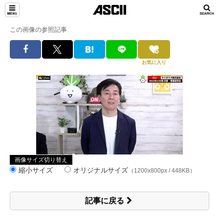
この画像の参照記事
お気に入り
画像サイズ切り替え
縮小サイズ
オリジナルサイズ
（1200x800px / 448KB）
記事に戻る