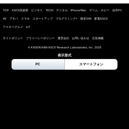
TOP
ASCII倶楽部
ビジネス
TECH
デジタル
iPhone/Mac
ゲーム・ホビー
自作PC
AV
アキバ
スマホ
スタートアップ
プログラミング+
格安SIM
家電ASCII
アスキーグルメ
IoT
サイトポリシー
プライバシーポリシー
運営会社
お問い合わせ
広告掲載
© KADOKAWA ASCII Research Laboratories, Inc.
2026
表示形式
PC
スマートフォン