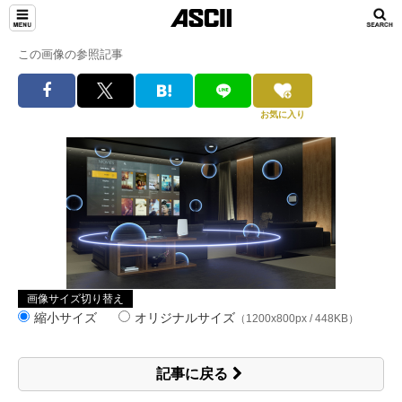
この画像の参照記事
お気に入り
画像サイズ切り替え
縮小サイズ
オリジナルサイズ
（1200x800px / 448KB）
記事に戻る