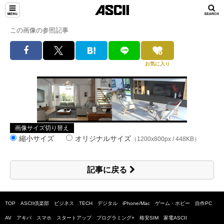
この画像の参照記事
お気に入り
画像サイズ切り替え
縮小サイズ
オリジナルサイズ
（1200x800px / 448KB）
記事に戻る
TOP
ASCII倶楽部
ビジネス
TECH
デジタル
iPhone/Mac
ゲーム・ホビー
自作PC
AV
アキバ
スマホ
スタートアップ
プログラミング+
格安SIM
家電ASCII