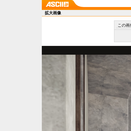
拡大画像
この画