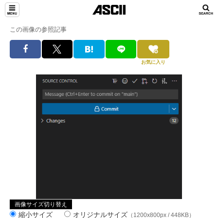
この画像の参照記事
お気に入り
画像サイズ切り替え
縮小サイズ
オリジナルサイズ
（1200x800px / 448KB）