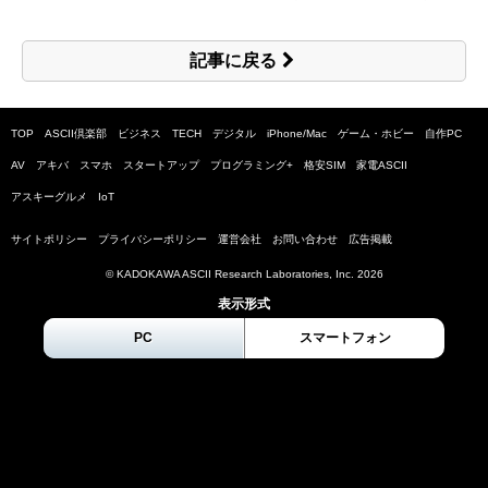
記事に戻る
TOP
ASCII倶楽部
ビジネス
TECH
デジタル
iPhone/Mac
ゲーム・ホビー
自作PC
AV
アキバ
スマホ
スタートアップ
プログラミング+
格安SIM
家電ASCII
アスキーグルメ
IoT
サイトポリシー
プライバシーポリシー
運営会社
お問い合わせ
広告掲載
© KADOKAWA ASCII Research Laboratories, Inc.
2026
表示形式
PC
スマートフォン