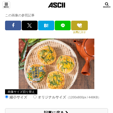
この画像の参照記事
お気に入り
画像サイズ切り替え
縮小サイズ
オリジナルサイズ
（1200x800px / 448KB）
記事に戻る