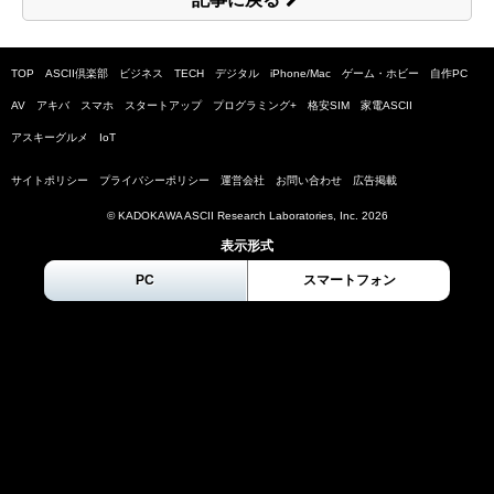
TOP
ASCII倶楽部
ビジネス
TECH
デジタル
iPhone/Mac
ゲーム・ホビー
自作PC
AV
アキバ
スマホ
スタートアップ
プログラミング+
格安SIM
家電ASCII
アスキーグルメ
IoT
サイトポリシー
プライバシーポリシー
運営会社
お問い合わせ
広告掲載
© KADOKAWA ASCII Research Laboratories, Inc.
2026
表示形式
PC
スマートフォン