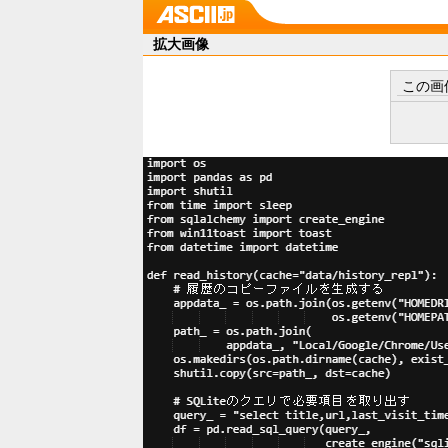
拡大画像
この画