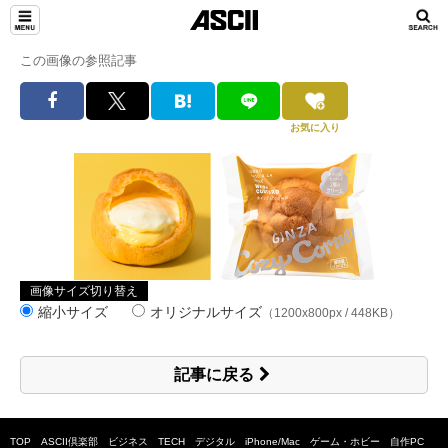
この画像の参照記事
お気に入り
画像サイズ切り替え
縮小サイズ
オリジナルサイズ
（1200x800px / 448KB）
記事に戻る
TOP
ASCII倶楽部
ビジネス
TECH
デジタル
iPhone/Mac
ゲーム・ホビー
自作PC