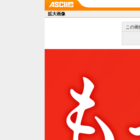
拡大画像
この画