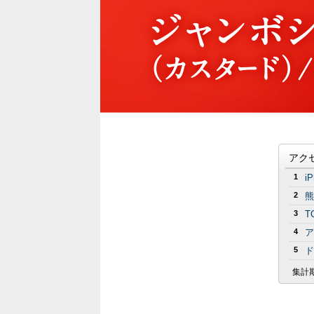
アク
1
i
2
熊
3
T
4
ア
5
ド
集計