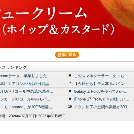
セスランキング
Phoneケース、卒業しました...
6
このスマホクーラー、めっち...
本にエアコン300台即日納品...
7
【今日から】最大30％ポイン...
OTOがリコール中の温水洗浄...
8
Galaxy Z Fold8を使ってわか...
ンカーがリコール中のモバ...
9
iPhone 17 Proもどきの怪しい...
コモ「ahamo」が10GB増量し...
10
チタン加工の空調作業服が800...
期間：
2026年07月30日~2026年08月05日