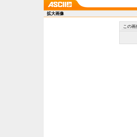
拡大画像
この画