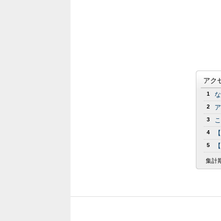
アク
1
な
2
ア
3
こ
4
【
5
【
集計