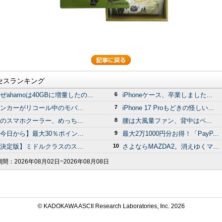
セスランキング
ぜahamoは40GBに増量したの...
6
iPhoneケース、卒業しました...
ンカーがリコール中のモバ...
7
iPhone 17 Proもどきの怪しい...
のスマホクーラー、めっち...
8
腰は大風量ファン、背中はペ...
今日から】最大30％ポイン...
9
最大2万1000円分お得！「PayP...
決定版】ミドルクラスのス...
10
さよならMAZDA2。消えゆくマ...
期間：
2026年08月02日~2026年08月08日
© KADOKAWA ASCII Research Laboratories, Inc.
2026