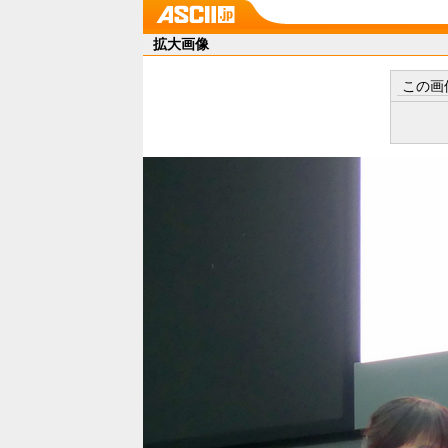
拡大画像
この画