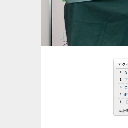
アク
1
な
2
ア
3
こ
4
i
5
【
集計