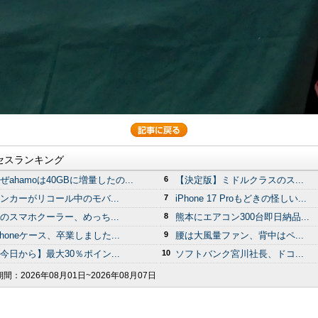
セスランキング
ぜahamoは40GBに増量したの...
6
【決定版】ミドルクラスのス...
ンカーがリコール中のモバ...
7
iPhone 17 Proもどきの怪しい...
のスマホクーラー、めっち...
8
熊本にエアコン300台即日納品...
Phoneケース、卒業しました...
9
腰は大風量ファン、背中はペ...
今日から】最大30％ポイン...
10
ソフトバンク宮川社長、ドコ...
期間：
2026年08月01日~2026年08月07日