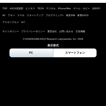
TOP
ASCII倶楽部
ビジネス
TECH
デジタル
iPhone/Mac
ゲーム・ホビー
自作PC
AV
アキバ
スマホ
スタートアップ
プログラミング+
格安SIM
家電ASCII
アスキーグルメ
IoT
サイトポリシー
プライバシーポリシー
運営会社
お問い合わせ
広告掲載
© KADOKAWA ASCII Research Laboratories, Inc.
2026
表示形式
PC
スマートフォン