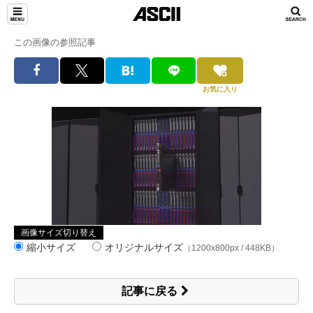
この画像の参照記事
お気に入り
画像サイズ切り替え
縮小サイズ
オリジナルサイズ
（1200x800px / 448KB）
記事に戻る