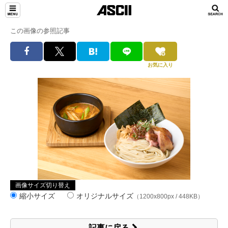
この画像の参照記事
お気に入り
画像サイズ切り替え
縮小サイズ
オリジナルサイズ
（1200x800px / 448KB）
記事に戻る