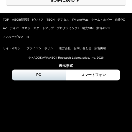
TOP
ASCII倶楽部
ビジネス
TECH
デジタル
iPhone/Mac
ゲーム・ホビー
自作PC
AV
アキバ
スマホ
スタートアップ
プログラミング+
格安SIM
家電ASCII
アスキーグルメ
IoT
サイトポリシー
プライバシーポリシー
運営会社
お問い合わせ
広告掲載
© KADOKAWA ASCII Research Laboratories, Inc.
2026
表示形式
PC
スマートフォン