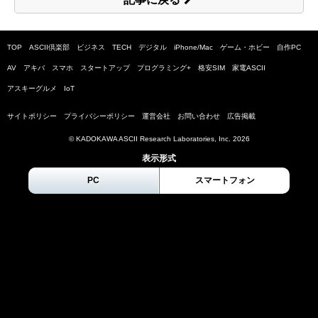
TOP
ASCII倶楽部
ビジネス
TECH
デジタル
iPhone/Mac
ゲーム・ホビー
自作PC
AV
アキバ
スマホ
スタートアップ
プログラミング+
格安SIM
家電ASCII
アスキーグルメ
IoT
サイトポリシー
プライバシーポリシー
運営会社
お問い合わせ
広告掲載
© KADOKAWA ASCII Research Laboratories, Inc.
2026
表示形式
PC
スマートフォン