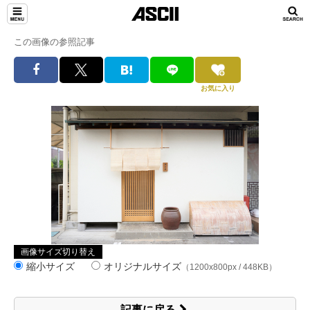
この画像の参照記事
お気に入り
画像サイズ切り替え
縮小サイズ
オリジナルサイズ
（1200x800px / 448KB）
記事に戻る