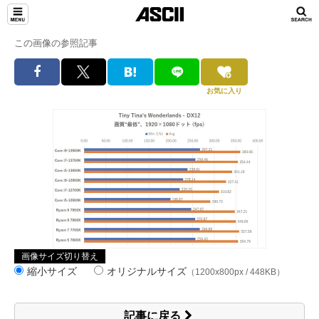
この画像の参照記事
お気に入り
画像サイズ切り替え
縮小サイズ
オリジナルサイズ
（1200x800px / 448KB）
記事に戻る