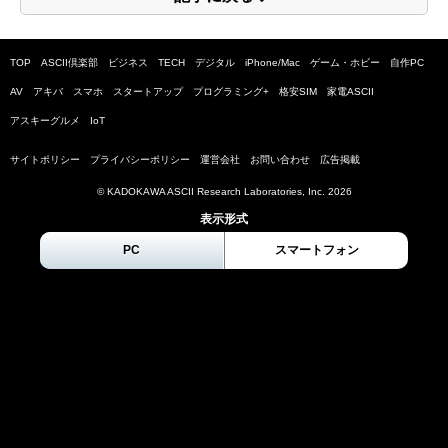
TOP
ASCII倶楽部
ビジネス
TECH
デジタル
iPhone/Mac
ゲーム・ホビー
自作PC
AV
アキバ
スマホ
スタートアップ
プログラミング+
格安SIM
家電ASCII
アスキーグルメ
IoT
サイトポリシー
プライバシーポリシー
運営会社
お問い合わせ
広告掲載
© KADOKAWA ASCII Research Laboratories, Inc.
2026
表示形式
PC
スマートフォン