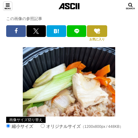
この画像の参照記事
お気に入り
画像サイズ切り替え
縮小サイズ
オリジナルサイズ
（1200x800px / 448KB）