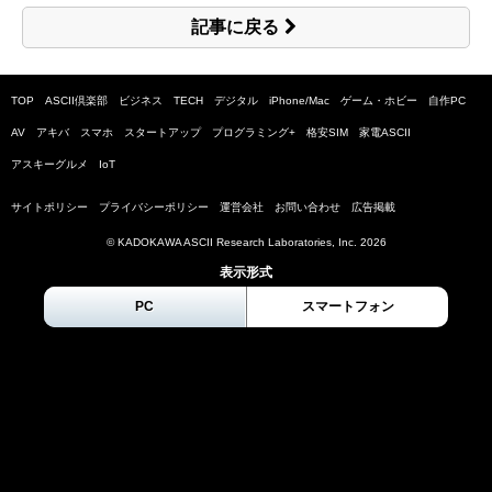
記事に戻る
TOP
ASCII倶楽部
ビジネス
TECH
デジタル
iPhone/Mac
ゲーム・ホビー
自作PC
AV
アキバ
スマホ
スタートアップ
プログラミング+
格安SIM
家電ASCII
アスキーグルメ
IoT
サイトポリシー
プライバシーポリシー
運営会社
お問い合わせ
広告掲載
© KADOKAWA ASCII Research Laboratories, Inc.
2026
表示形式
PC
スマートフォン