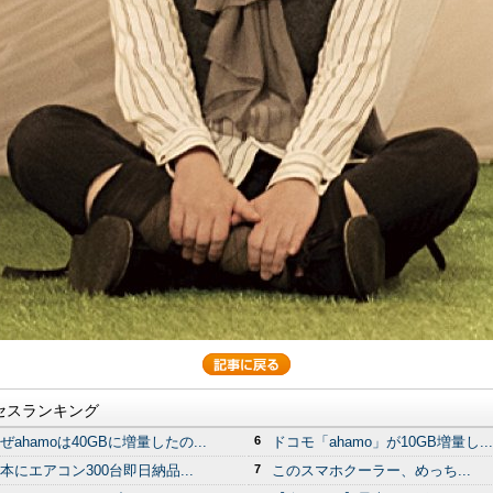
セスランキング
ぜahamoは40GBに増量したの...
6
ドコモ「ahamo」が10GB増量し...
本にエアコン300台即日納品...
7
このスマホクーラー、めっち...