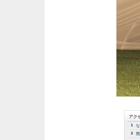
アク
1
な
2
熊