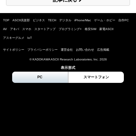
TOP
ASCII倶楽部
ビジネス
TECH
デジタル
iPhone/Mac
ゲーム・ホビー
自作PC
AV
アキバ
スマホ
スタートアップ
プログラミング+
格安SIM
家電ASCII
アスキーグルメ
IoT
サイトポリシー
プライバシーポリシー
運営会社
お問い合わせ
広告掲載
© KADOKAWA ASCII Research Laboratories, Inc.
2026
表示形式
PC
スマートフォン