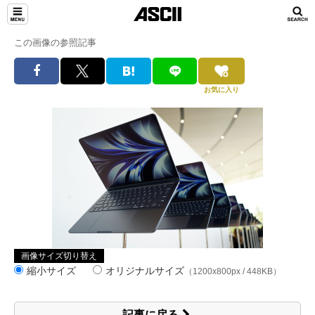
この画像の参照記事
お気に入り
画像サイズ切り替え
縮小サイズ
オリジナルサイズ
（1200x800px / 448KB）
記事に戻る