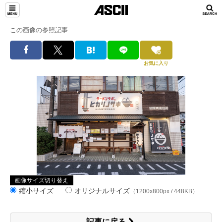
この画像の参照記事
お気に入り
画像サイズ切り替え
縮小サイズ
オリジナルサイズ
（1200x800px / 448KB）
記事に戻る