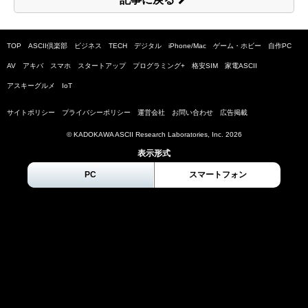
TOP
ASCII倶楽部
ビジネス
TECH
デジタル
iPhone/Mac
ゲーム・ホビー
自作PC
AV
アキバ
スマホ
スタートアップ
プログラミング+
格安SIM
家電ASCII
アスキーグルメ
IoT
サイトポリシー
プライバシーポリシー
運営会社
お問い合わせ
広告掲載
© KADOKAWA ASCII Research Laboratories, Inc.
2026
表示形式
PC
スマートフォン